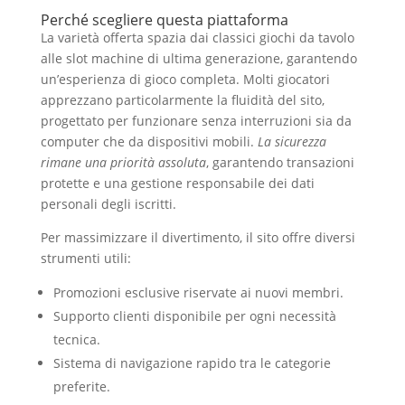
Perché scegliere questa piattaforma
La varietà offerta spazia dai classici giochi da tavolo
alle slot machine di ultima generazione, garantendo
un’esperienza di gioco completa. Molti giocatori
apprezzano particolarmente la fluidità del sito,
progettato per funzionare senza interruzioni sia da
computer che da dispositivi mobili.
La sicurezza
rimane una priorità assoluta
, garantendo transazioni
protette e una gestione responsabile dei dati
personali degli iscritti.
Per massimizzare il divertimento, il sito offre diversi
strumenti utili:
Promozioni esclusive riservate ai nuovi membri.
Supporto clienti disponibile per ogni necessità
tecnica.
Sistema di navigazione rapido tra le categorie
preferite.