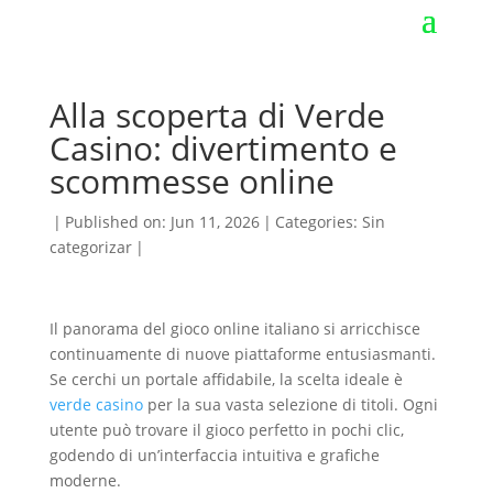
Alla scoperta di Verde
Casino: divertimento e
scommesse online
|
Published on: Jun 11, 2026
|
Categories:
Sin
categorizar
|
Il panorama del gioco online italiano si arricchisce
continuamente di nuove piattaforme entusiasmanti.
Se cerchi un portale affidabile, la scelta ideale è
verde casino
per la sua vasta selezione di titoli. Ogni
utente può trovare il gioco perfetto in pochi clic,
godendo di un’interfaccia intuitiva e grafiche
moderne.