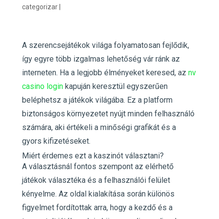
categorizar
|
A szerencsejátékok világa folyamatosan fejlődik,
így egyre több izgalmas lehetőség vár ránk az
interneten. Ha a legjobb élményeket keresed, az
nv
casino login
kapuján keresztül egyszerűen
beléphetsz a játékok világába. Ez a platform
biztonságos környezetet nyújt minden felhasználó
számára, aki értékeli a minőségi grafikát és a
gyors kifizetéseket.
Miért érdemes ezt a kaszinót választani?
A választásnál fontos szempont az elérhető
játékok választéka és a felhasználói felület
kényelme. Az oldal kialakítása során különös
figyelmet fordítottak arra, hogy a kezdő és a