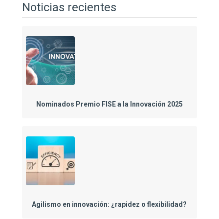
Noticias recientes
Nominados Premio FISE a la Innovación 2025
Agilismo en innovación: ¿rapidez o flexibilidad?