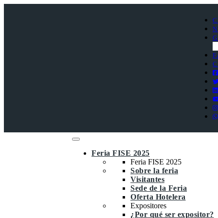
C
N
G
F
C
Feria FISE 2025
Feria FISE 2025
Sobre la feria
Visitantes
Sede de la Feria
Oferta Hotelera
Expositores
¿Por qué ser expositor?