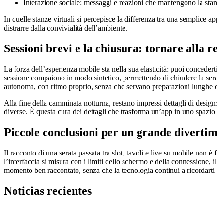
Interazione sociale: messaggi e reazioni che mantengono la stan
In quelle stanze virtuali si percepisce la differenza tra una semplice 
distrarre dalla convivialità dell’ambiente.
Sessioni brevi e la chiusura: tornare alla r
La forza dell’esperienza mobile sta nella sua elasticità: puoi concedert
sessione compaiono in modo sintetico, permettendo di chiudere la sera
autonoma, con ritmo proprio, senza che servano preparazioni lunghe o 
Alla fine della camminata notturna, restano impressi dettagli di design:
diverse. È questa cura dei dettagli che trasforma un’app in uno spazio d
Piccole conclusioni per un grande diverti
Il racconto di una serata passata tra slot, tavoli e live su mobile non è 
l’interfaccia si misura con i limiti dello schermo e della connessione, i
momento ben raccontato, senza che la tecnologia continui a ricordarti d
Noticias recientes