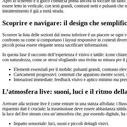
Apro lo schermo e il gioco comincia prima ancora di toccare un tasto: un
essere letto in verticale, con testi grandi, contrasti netti e pulsanti c
intrattenimento è già a metà strada.
Scoprire e navigare: il design che semplific
Scorrere la lista delle sezioni dal menu inferiore è un piacere se ogni 
confronto su come si comportano i layout responsive in contesti divers
piccoli possa essere elegante senza sacrificare informazioni.
In questa fase il racconto dell’esperienza è visivo e tattile: icone chia
con naturalezza, come se stessi sfogliando una rivista su misura per i
Elementi essenziali per il mobile: pulsanti grandi, contrasto eleva
Caricamenti progressivi: contenuti che appaiono mentre scorri, 
Interazioni immediate: feedback visivo e aptico minimo ma pres
L’atmosfera live: suoni, luci e il ritmo dell
Arrivare alla sezione live è come entrare in una stanza affollata: i fluss
risparmio dati è cruciale: la trasmissione deve essere abbastanza nitida
la luce del live stream crea un’atmosfera che, pur essendo digitale, h
Impatto sensoriale: luci, suoni e piccoli dettagli visivi.