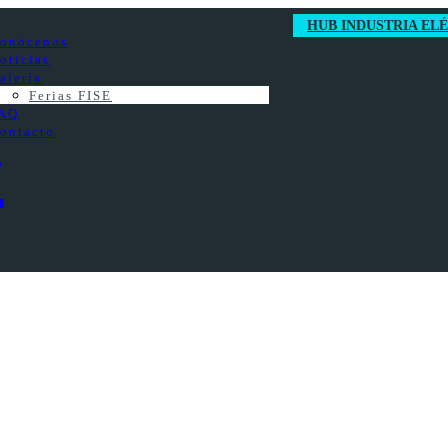
HUB INDUSTRIA EL
onócenos
oticias
alería
Ferias FISE
AQ
ontacto