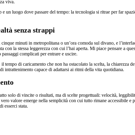
za viva.
app e un luogo dove passare del tempo: la tecnologia si ritrae per far spa
ealtà senza strappi
i cinque minuti in metropolitana o un’ora comoda sul divano, e l’interfacc
ta con la stessa leggerezza con cui l’hai aperta. Mi piace pensare a que
passaggi complicati per entrare e uscire.
 il tempo di caricamento che non ha ostacolato la scelta, la chiarezza de
i intrattenimento capace di adattarsi ai ritmi della vita quotidiana.
mento
fatto solo di vincite o risultati, ma di scelte progettuali: velocità, leggi
l vero valore emerge nella semplicità con cui tutto rimane accessibile e p
i esserci stata.