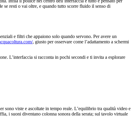
 Infila il pollice nel centro dell’interfaccia e tutto è pensato per
 se resti o vai oltre, e quando tutto scorre fluido il senso di
ssenziali e filtri che appaiono solo quando servono. Per avere un
oacquacoltura.com/
, giusto per osservare come l’adattamento a schermi
one. L’interfaccia si racconta in pochi secondi e ti invita a esplorare
ler sono viste e ascoltate in tempo reale. L’equilibrio tra qualità video e
fia, i suoni diventano colonna sonora della serata; sul tavolo virtuale