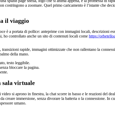
a splash page snella, logo che si anima appena, e la promessa di rapidità.
he non costringono a zoomare. Quel primo caricamento è l’istante che decide
a il viaggio
voce è a portata di pollice: anteprime con immagini locali, descrizioni e
i, ho controllato anche un sito di contenuti locali come
https://orbetell
re, transizioni rapide, immagini ottimizzate che non rallentano la connessi
l palmo della mano.
to, testo leggibile.
senza bloccare la pagina.
ente.
a sala virtuale
i video si aprono in finestra, la chat scorre in basso e le reazioni del dea
 da creare immersione, senza divorare la batteria o la connessione. In cuf
a spessore umano.