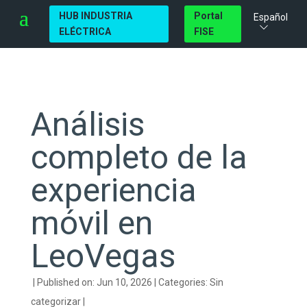
HUB INDUSTRIA
Portal
Español
ELÉCTRICA
FISE
Análisis
completo de la
experiencia
móvil en
LeoVegas
|
Published on: Jun 10, 2026
|
Categories:
Sin
categorizar
|