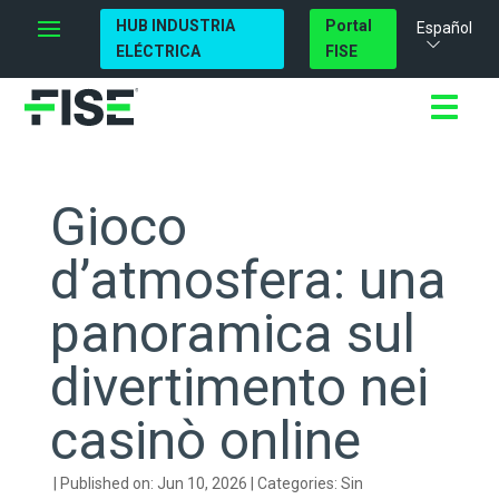
HUB INDUSTRIA
Portal
Español
ELÉCTRICA
FISE
Gioco
d’atmosfera: una
panoramica sul
divertimento nei
casinò online
|
Published on: Jun 10, 2026
|
Categories:
Sin