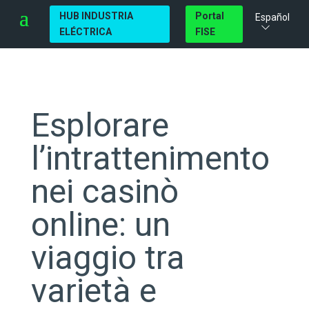
HUB INDUSTRIA
Portal
Español
ELÉCTRICA
FISE
Esplorare
l’intrattenimento
nei casinò
online: un
viaggio tra
varietà e