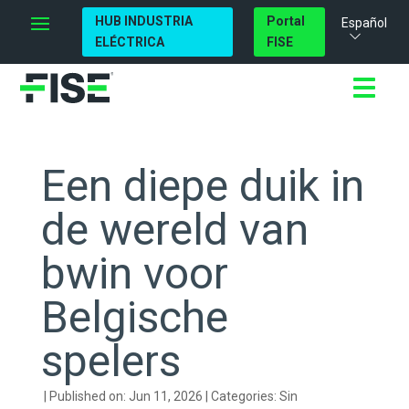
HUB INDUSTRIA
Portal
Español
ELÉCTRICA
FISE
Een diepe duik in
de wereld van
bwin voor
Belgische
spelers
|
Published on: Jun 11, 2026
|
Categories:
Sin