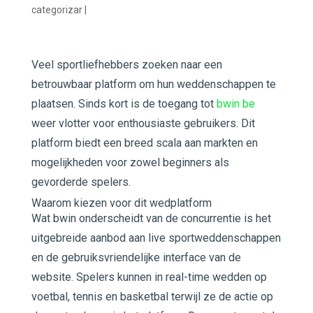
categorizar
|
Veel sportliefhebbers zoeken naar een
betrouwbaar platform om hun weddenschappen te
plaatsen. Sinds kort is de toegang tot
bwin be
weer vlotter voor enthousiaste gebruikers. Dit
platform biedt een breed scala aan markten en
mogelijkheden voor zowel beginners als
gevorderde spelers.
Waarom kiezen voor dit wedplatform
Wat bwin onderscheidt van de concurrentie is het
uitgebreide aanbod aan live sportweddenschappen
en de gebruiksvriendelijke interface van de
website. Spelers kunnen in real-time wedden op
voetbal, tennis en basketbal terwijl ze de actie op