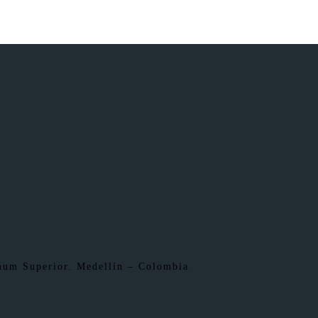
inum Superior. Medellín – Colombia