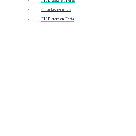
FISE talks en Feria
Charlas técnicas
FISE start en Feria