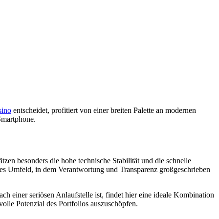
sino
entscheidet, profitiert von einer breiten Palette an modernen
 Smartphone.
tzen besonders die hohe technische Stabilität und die schnelle
heres Umfeld, in dem Verantwortung und Transparenz großgeschrieben
h einer seriösen Anlaufstelle ist, findet hier eine ideale Kombination
olle Potenzial des Portfolios auszuschöpfen.