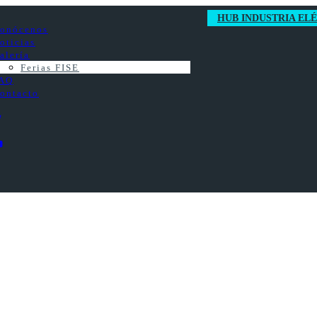
HUB INDUSTRIA EL
onócenos
oticias
alería
Ferias FISE
AQ
ontacto