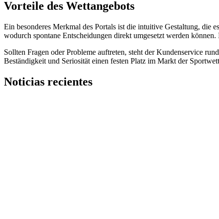
Vorteile des Wettangebots
Ein besonderes Merkmal des Portals ist die intuitive Gestaltung, die 
wodurch spontane Entscheidungen direkt umgesetzt werden können. Di
Sollten Fragen oder Probleme auftreten, steht der Kundenservice rund
Beständigkeit und Seriosität einen festen Platz im Markt der Sportwett
Noticias recientes
Nominados Premio FISE a la Innovación 2025
Agilismo en innovación: ¿rapidez o flexibilidad?
Lo que pueden aprender las empresas tradicionales de los model