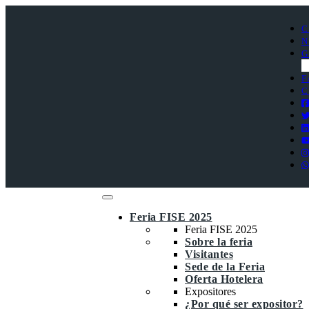
C
N
G
F
C
Feria FISE 2025
Feria FISE 2025
Sobre la feria
Visitantes
Sede de la Feria
Oferta Hotelera
Expositores
¿Por qué ser expositor?