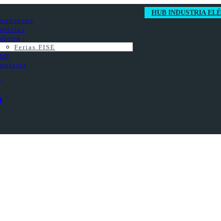
HUB INDUSTRIA EL
onócenos
oticias
alería
Ferias FISE
AQ
ontacto