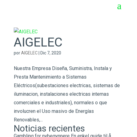
AIGELEC
por
AIGELEC
|
Dic 7, 2020
Nuestra Empresa Diseña, Suministra, Instala y
Presta Mantenimiento a Sistemas
Eléctricos(subestaciones electricas, sistemas de
iluminacion, instalaciones electricas internas
comerciales e industriales), normales o que
involucren el Uso masivo de Energías
Renovables,...
Noticias recientes
Gambling for nybegynnere En enkel guide til å